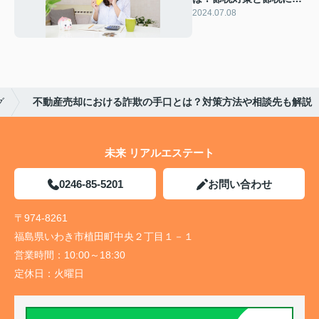
る特例について
2024.07.08
グ
不動産売却における詐欺の手口とは？対策方法や相談先も解説
未来 リアルエステート
0246-85-5201
お問い合わせ
〒974-8261
福島県いわき市植田町中央２丁目１－１
営業時間：
10:00～18:30
定休日：
火曜日