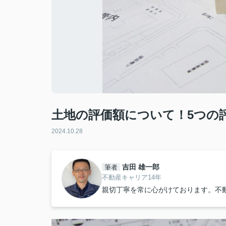
土地の評価額について！5つの
2024.10.28
吉田 雄一郎
筆者
不動産キャリア14年
親切丁寧を常に心がけております。不