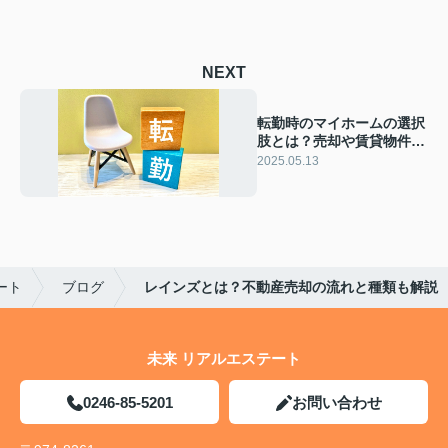
NEXT
転勤時のマイホームの選択
肢とは？売却や賃貸物件に
するメリットも解説
2025.05.13
ート
ブログ
レインズとは？不動産売却の流れと種類も解説
未来 リアルエステート
0246-85-5201
お問い合わせ