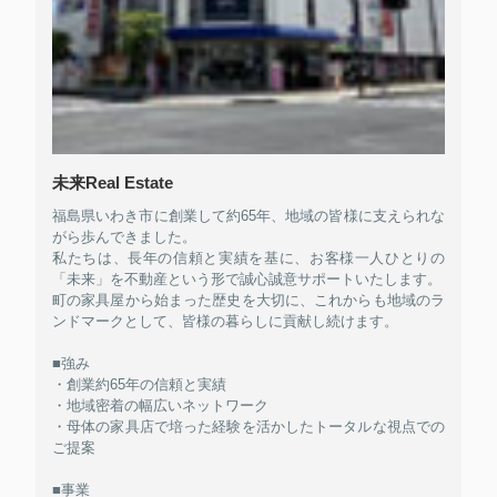
未来Real Estate
福島県いわき市に創業して約65年、地域の皆様に支えられな
がら歩んできました。
私たちは、長年の信頼と実績を基に、お客様一人ひとりの
「未来」を不動産という形で誠心誠意サポートいたします。
町の家具屋から始まった歴史を大切に、これからも地域のラ
ンドマークとして、皆様の暮らしに貢献し続けます。
■強み
・創業約65年の信頼と実績
・地域密着の幅広いネットワーク
・母体の家具店で培った経験を活かしたトータルな視点での
ご提案
■事業