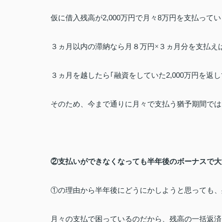
仮に借入残高が
2,000
万円で月々
8
万円を支払ってい
３ヵ月以内の滞納なら月８万円×３ヵ月分を支払え
３ヵ月を越したら
｢融資をしていた
2,000
万円を返し
そのため、今まで通りに月々で支払う猶予期間では
②支払いができなくなっても半年後のボーナスで大
①の理由から半年後にどうにかしようと思っても、
月々の支払で困っているのだから、
残高の一括返済