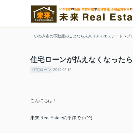
｜いわき市の不動産のことなら未来リアルエステート
ブ
住宅ローンが払えなくなった
住宅ローン
2019.06.15
こんにちは！
未来
Real Estate
の平澤です
(^^)