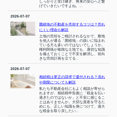
しっかりと受け継ぎ、将来の安心へと繋
げていきたいですよね。...
2026-07-07
囲繞地の不動産を売却するコツは？売れ
にくい理由も解説
土地の売却をご検討されるなかで、敷地
を他人が通る「囲繞地」の扱いに悩まれ
ている方も多いのではないでしょうか。
権利関係が複雑な土地でも、適切な知識
を備えておくことで不安を解消し、前向
きな売却計画を立てる...
2026-07-07
相続税は更正の請求で還付される？流れ
や期限についても解説
私たち不動産会社にもよく相談が寄せら
れますが、相続税申告後に「税金を払い
過ぎたのではないか」と不安に感じるこ
とはありませんか。大切な資産を守るた
めにも、正しい知識を身につけて、過大
な税金を取り戻したい...