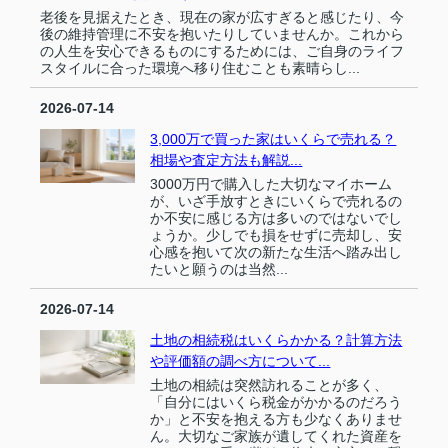
老後を見据えたとき、現在の家が広すぎると感じたり、今
後の維持管理に不安を抱いたりしていませんか。これから
の人生を安心できるものにするためには、ご自身のライフ
スタイルに合った環境へ移り住むことも素晴らし...
2026-07-14
3,000万で買った家はいくらで売れる？
相場や査定方法も解説...
3000万円で購入した大切なマイホーム
が、いざ手放すときにいくらで売れるの
か不安に感じる方は多いのではないでし
ょうか。少しでも損をせずに売却し、安
心感を抱いて次の新たな生活へ踏み出し
たいと願うのは当然...
2026-07-14
土地の相続税はいくらかかる？計算方法
や評価額の調べ方について...
土地の相続は突然訪れることが多く、
「自分にはいくら税金がかかるのだろう
か」と不安を抱える方も少なくありませ
ん。大切なご家族が遺してくれた資産を