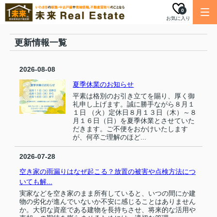
0
お気に入り
更新情報一覧
2026-08-08
夏季休業のお知らせ
平素は格別のお引き立てを賜り、厚く御
礼申し上げます。誠に勝手ながら８月１
１日 （火）定休日８月１３日（木）～８
月１６日（日）を夏季休業とさせていた
だきます。ご不便をおかけいたします
が、何卒ご理解のほど...
2026-07-28
空き家の雨漏りはなぜ起こる？放置の被害や点検方法につ
いても解...
実家などを空き家のまま所有していると、いつの間にか建
物の劣化が進んでいないか不安に感じることはありません
か。大切な資産である建物を長持ちさせ、将来的な活用や