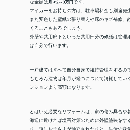
な金額は
です。
月々2～3万円
マイカーをお持ちの方は、駐車場料金も別途発
また変色した壁紙の張り替えや床のキズ補修、
くることもあるでしょう。
外壁や共用廊下といった共用部分の修繕は管理
は自分で行います。
一戸建てはすべて自分自身で維持管理をするの
もちろん建物は年月が経つにつれて消耗してい
ンションより高額になります。
とはいえ必要なリフォームは、家の傷み具合や
海辺に近ければ塩害対策のために外壁塗装をす
り、逆にお子さまが独立されたりと、生活の変