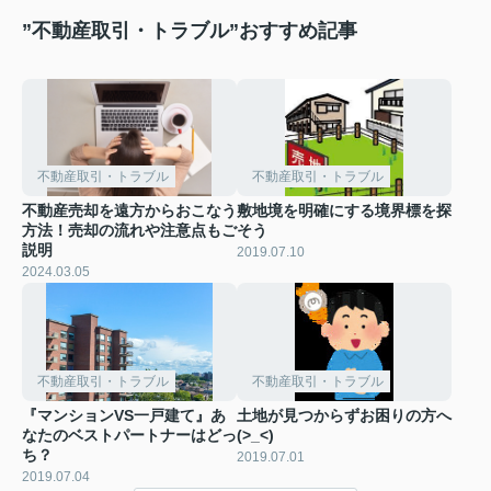
”不動産取引・トラブル”おすすめ記事
不動産取引・トラブル
不動産取引・トラブル
不動産売却を遠方からおこなう
敷地境を明確にする境界標を探
方法！売却の流れや注意点もご
そう
説明
2019.07.10
2024.03.05
不動産取引・トラブル
不動産取引・トラブル
『マンションVS一戸建て』あ
土地が見つからずお困りの方へ
なたのベストパートナーはどっ
(>_<)
ち？
2019.07.01
2019.07.04