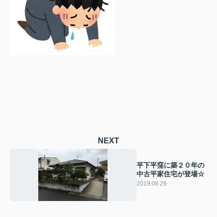
NEXT
平下平窪に築２０年の
中古平家住宅が登場☆
2019.08.29