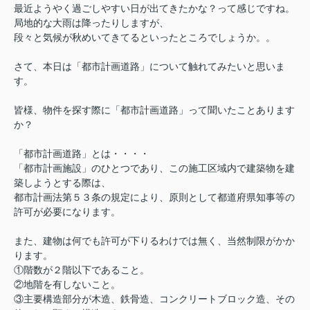
最近ようやく過ごしやすい日が出てきたかな？って感じですね。
局地的な大雨は降ったりしますが、
段々と気候が秋めいてきてるといったところでしょうか。。
さて、本日は「都市計画道路」について触れてみたいと思いま
す。
皆様、物件を探す際に「都市計画道路」って
聞いたことあります
か？
「都市計画道路」とは・・・・
「都市計画施設」のひとつであり、
この施工区域内で建築物を建
築しようとする際は、
都市計画法第５３条の規定により、原則として都道府県知事等の
許可が必要になります。
また、建物は何でも許可が下りるわけでは無く、当然制限がかか
ります。
①階数が２階以下であること。
②地階を有しないこと。
③主要構造部分が木造、鉄骨造、コンクリートブロック造、その